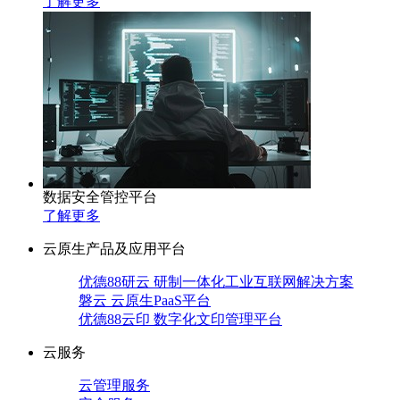
了解更多
数据安全管控平台
了解更多
云原生产品及应用平台
优德88研云 研制一体化工业互联网解决方案
磐云 云原生PaaS平台
优德88云印 数字化文印管理平台
云服务
云管理服务