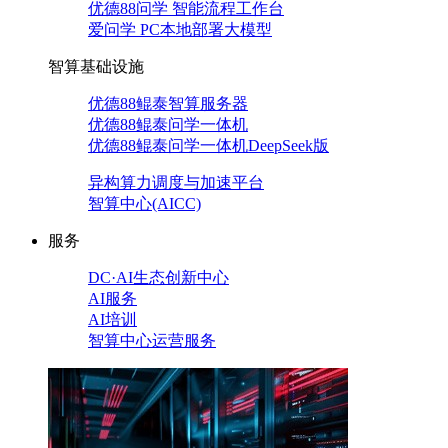
优德88问学 智能流程工作台
爱问学 PC本地部署大模型
智算基础设施
优德88鲲泰智算服务器
优德88鲲泰问学一体机
优德88鲲泰问学一体机DeepSeek版
异构算力调度与加速平台
智算中心(AICC)
服务
DC·AI生态创新中心
AI服务
AI培训
智算中心运营服务