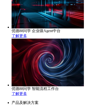
优德88问学 企业级Agent中台
了解更多
优德88问学 智能流程工作台
了解更多
产品及解决方案